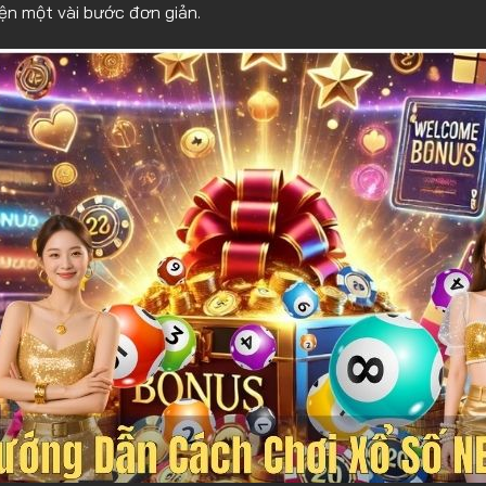
ện một vài bước đơn giản.