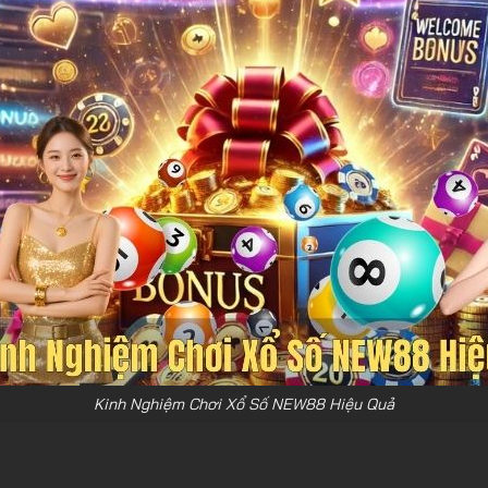
Kinh Nghiệm Chơi Xổ Số NEW88 Hiệu Quả