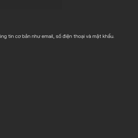
ng tin cơ bản như email, số điện thoại và mật khẩu.