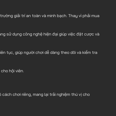
ường giải trí an toàn và minh bạch. Thay vì phải mua
ảng sử dụng công nghệ hiện đại giúp việc đặt cược và
n tục, giúp người chơi dễ dàng theo dõi và kiểm tra
cho hội viên.
cách chơi riêng, mang lại trải nghiệm thú vị cho