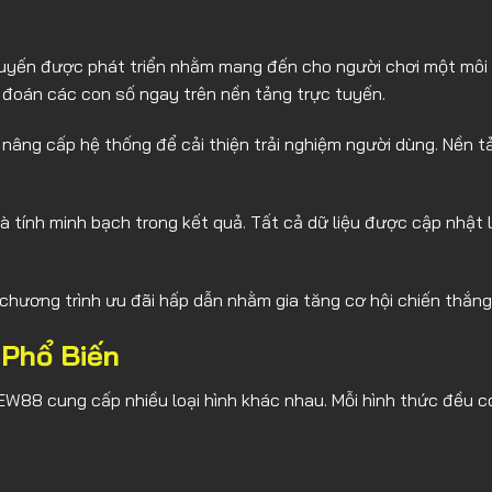
uyến được phát triển nhằm mang đến cho người chơi một môi tr
ự đoán các con số ngay trên nền tảng trực tuyến.
âng cấp hệ thống để cải thiện trải nghiệm người dùng. Nền t
ính minh bạch trong kết quả. Tất cả dữ liệu được cập nhật liê
 chương trình ưu đãi hấp dẫn nhằm gia tăng cơ hội chiến thắng 
Phổ Biến
88 cung cấp nhiều loại hình khác nhau. Mỗi hình thức đều có 