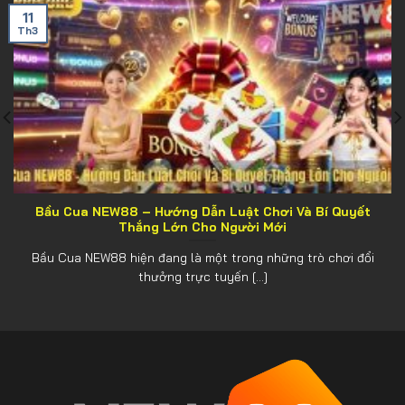
11
Th3
Bầu Cua NEW88 – Hướng Dẫn Luật Chơi Và Bí Quyết
Thắng Lớn Cho Người Mới
Bầu Cua NEW88 hiện đang là một trong những trò chơi đổi
thưởng trực tuyến [...]