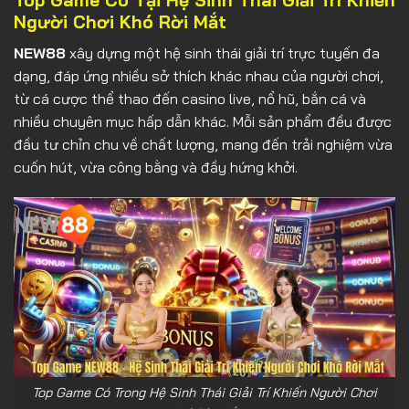
Người Chơi Khó Rời Mắt
NEW88
xây dựng một hệ sinh thái giải trí trực tuyến đa
dạng, đáp ứng nhiều sở thích khác nhau của người chơi,
từ cá cược thể thao đến casino live, nổ hũ, bắn cá và
nhiều chuyên mục hấp dẫn khác. Mỗi sản phẩm đều được
đầu tư chỉn chu về chất lượng, mang đến trải nghiệm vừa
cuốn hút, vừa công bằng và đầy hứng khởi.
Top Game Có Trong Hệ Sinh Thái Giải Trí Khiến Người Chơi