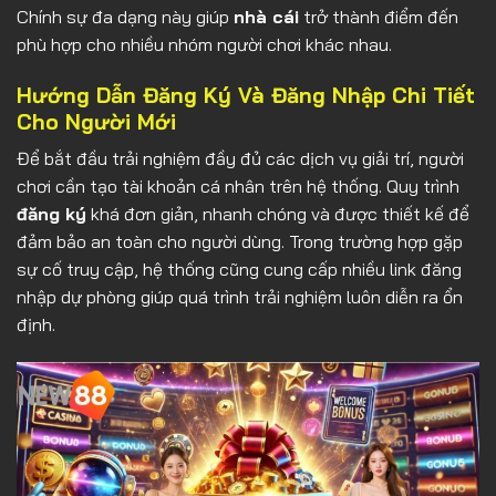
Chính sự đa dạng này giúp
nhà cái
trở thành điểm đến
phù hợp cho nhiều nhóm người chơi khác nhau.
Hướng Dẫn Đăng Ký Và Đăng Nhập Chi Tiết
Cho Người Mới
Để bắt đầu trải nghiệm đầy đủ các dịch vụ giải trí, người
chơi cần tạo tài khoản cá nhân trên hệ thống. Quy trình
đăng ký
khá đơn giản, nhanh chóng và được thiết kế để
đảm bảo an toàn cho người dùng. Trong trường hợp gặp
sự cố truy cập, hệ thống cũng cung cấp nhiều link đăng
nhập dự phòng giúp quá trình trải nghiệm luôn diễn ra ổn
định.