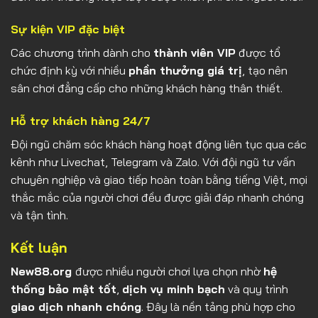
Sự kiện VIP đặc biệt
Các chương trình dành cho
thành viên VIP
được tổ
chức định kỳ với nhiều
phần thưởng giá trị
, tạo nên
sân chơi đẳng cấp cho những khách hàng thân thiết.
Hỗ trợ khách hàng 24/7
Đội ngũ chăm sóc khách hàng hoạt động liên tục qua các
kênh như Livechat, Telegram và Zalo. Với đội ngũ tư vấn
chuyên nghiệp và giao tiếp hoàn toàn bằng tiếng Việt, mọi
thắc mắc của người chơi đều được giải đáp nhanh chóng
và tận tình.
Kết luận
New88.org
được nhiều người chơi lựa chọn nhờ
hệ
thống bảo mật tốt
,
dịch vụ minh bạch
và quy trình
giao dịch nhanh chóng
. Đây là nền tảng phù hợp cho