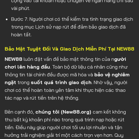
cộng vào tài khoản hoặc chuyển về ngân hàng chỉ sau
vài phút.
Bước 7: Người chơi có thể kiểm tra tình trạng giao dịch
trong mục Lịch sử nạp rút để đảm bảo giao dịch đã
hoàn tất.
Bảo Mật Tuyệt Đối Và Giao Dịch Miễn Phí Tại NEW88
NEW88
luôn đặt vấn đề bảo mật thông tin của n
gười
chơi lên hàng đầu
. Toàn bộ dữ liệu cá nhân cũng như
thông tin tài chính đều được mã hóa và
bảo vệ nghiêm
ngặt
trong
suốt quá trình giao dịch
. Nhờ vậy, người
chơi có thể hoàn toàn yên tâm khi thực hiện các thao
tác nạp và rút tiền trên hệ thống.
Bên cạnh đó,
chúng tôi (New88.org)
cam kết không
thu bất kỳ khoản phí nào trong quá trình nạp hoặc rút
tiền. Điều này giúp người chơi tối ưu lợi nhuận và tận
hưởng trải nghiệm giải trí một cách trọn vẹn hơn. Quy