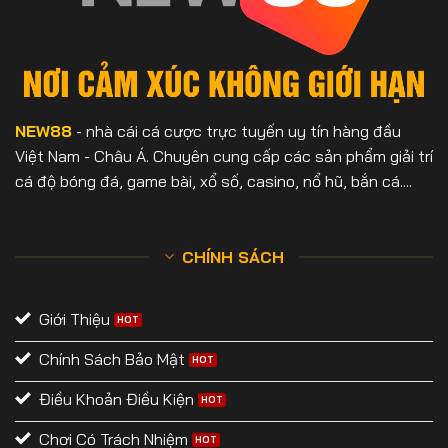
NEW88
- nhà cái cá cược trực tuyến uy tín hàng đầu
Việt Nam - Châu Á. Chuyên cung cấp các sản phẩm giải trí
cá độ bóng đá, game bài, xổ số, casino, nổ hũ, bắn cá....
CHÍNH SÁCH
Giới Thiệu
Chính Sách Bảo Mật
Điều Khoản Điều Kiện
Chơi Có Trách Nhiệm