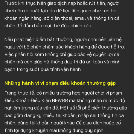
Trước khi thực hiện giao dịch nạp hoặc rút tiền, người
chơi nên rà soát lại các dữ liệu liên quan như tên tài
khoản ngân hàng, số điện thoại, email và thông tin cá
nhân để đảm bảo mọi thứ đều chính xác.
Nếu phát hiện điểm bất thường, người chơi nên liên hệ
ngay với bộ phận chăm sóc khách hàng để được hỗ trợ.
Việc phản hồi sớm không chỉ giúp bảo vệ quyền lợi cá
nhân mà còn giúp hệ thống duy trì độ an toàn và minh
bạch trong suốt quá trình vận hành.
Những hành vi vi phạm điều khoản thường gặp
Trong thực tế, có nhiều trường hợp người chơi vi phạm
Điều Khoản Điều Kiện NEW88 mà không nhận ra mức độ
nghiêm trọng của vấn đề. Một số lỗi phổ biến thường gặp
bao gồm đăng ký nhiều tài khoản, nhập sai thông tin cá
nhân, dùng tài khoản người khác để giao dịch hoặc cố
tình lợi dụng khuyến mãi không đúng quy định.